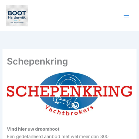
Ga
naar
de
inhoud
Schepenkring
Vind hier uw droomboot
Een gedetailleerd aanbod met wel meer dan 300